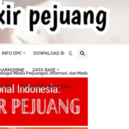
INFO DPC
DOWNLOAD BUKU
KARNOISME
DATA BASE
masi, dan Media Pendidikan.
ULTRA
KETUA GMNI DI SULTRA