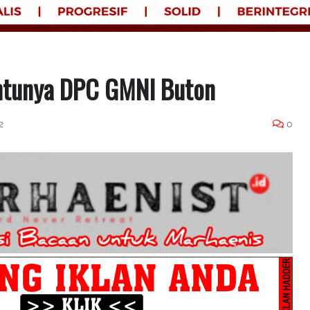
entunya DPC GMNI Buton
2
0