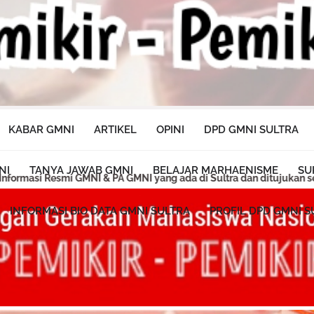
KABAR GMNI
ARTIKEL
OPINI
DPD GMNI SULTRA
NI
TANYA JAWAB GMNI
BELAJAR MARHAENISME
SU
ang ada di Sultra dan ditujukan sebagai Media Perjuangan, Infor
INFORMASI BIO DATA GMNI SULTRA
PROFIL DPD GMNI S