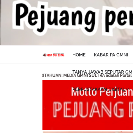
HOME
KABAR PA GMNI
TANYA JAWAB SEPUTAR GM
DIA GMNI SULTRA adalah Portal Informasi Resmi GMNI & PA GMNI y
PERPUSTAKAAN DIGITAL