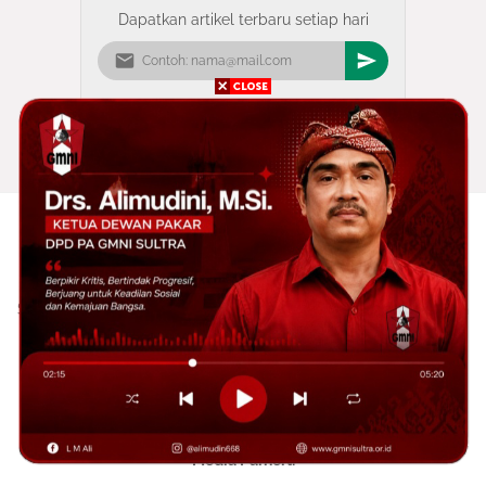
Dapatkan artikel terbaru setiap hari
MEDIA GMNI SULTRA adalah Website Resmi GMNI yang ada di
Sultra yang ditujukan sebagai Media Informasi, Perjuangan, dan
Pendidikan
📞 085340863229/082190208534
sultradpdgmni@gmail.com
Media Parnert: