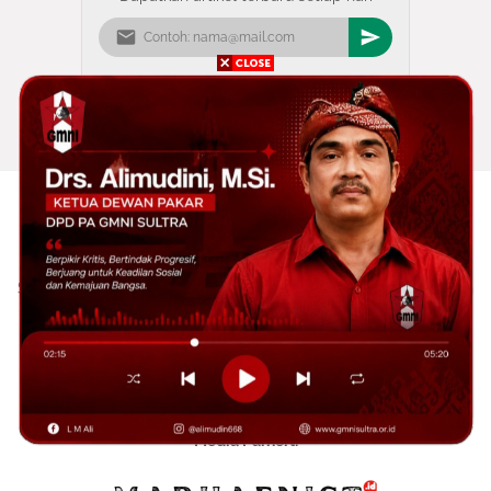
MEDIA GMNI SULTRA adalah Website Resmi GMNI yang ada di
Sultra yang ditujukan sebagai Media Informasi, Perjuangan, dan
Pendidikan
📞 085340863229/082190208534
sultradpdgmni@gmail.com
Media Parnert: