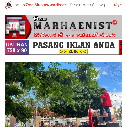
by
La Ode Mustawwadhaar
•
Desember 28, 2024
0