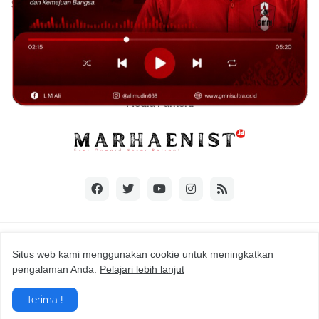
Sultra yang ditujukan sebagai Media Informasi, Perjuangan, dan
Pendidikan
📞 085340863229/082190208534
sultradpdgmni@gmail.com
Media Parnert:
Design by -
© MEDIA GMNI SULTRA
Situs web kami menggunakan cookie untuk meningkatkan
Home
Sitemap
Informasi Biodata GMNI SULTRA
pengalaman Anda.
Pelajari lebih lanjut
Team Redaksi
Pedoman Media Siber
Policy Privacy
Terima !
Discaimer
Terms and Conditions