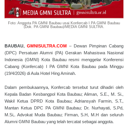
Foto: Anggota PA GMNI Baubau usai Konfercab I PA GMNI Baubau
(Dok. PA GMNI Baubau)/MEDIA GMNI SULTRA.
BAUBAU,
GMNISULTRA.COM
– Dewan Pimpinan Cabang
(DPC) Persatuan Alumni (PA) Gerakan Mahasiswa Nasional
Indonesia (GMNI) Kota Baubau resmi menggelar Konferensi
Cabang (Konfercab) I PA GMNI Kota Baubau pada Minggu
(19/4/2026) di Aula Hotel Hing Aminah.
Dalam pembukaannya, Konfercab tersebut turut dihadiri oleh
Kepala Badan Kesbangpol Kota Baubau; Aliman, S.E., M. Si.,
Wakil Ketua DPRD Kota Baubau; Adriansyah Farmin, S.T.,
Mantan Ketua DPC PA GMNI Baubau; Dr. Nurhayati, S.Pd,
M.Si,. Advokat Muda Baubau; Firman, S.H, M.H dan seluruh
Alumni GMNI Baubau yang telah tercatat sebagai anggota.