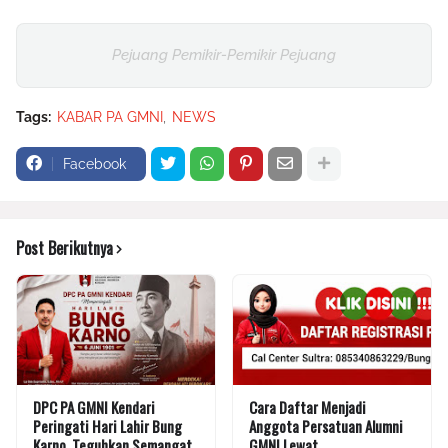
Pejuang Pemikir-Pemikir Pejuang
Tags:
KABAR PA GMNI
NEWS
Facebook
Post Berikutnya
DPC PA GMNI Kendari
Cara Daftar Menjadi
Peringati Hari Lahir Bung
Anggota Persatuan Alumni
Karno, Teguhkan Semangat
GMNI Lewat